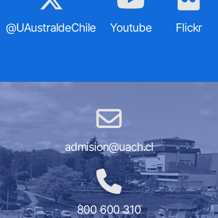
@UAustraldeChile
Youtube
Flickr
admision@uach.cl
800 600 310