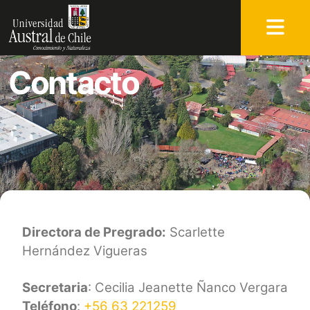
Contacto
Directora de Pregrado:
Scarlette
Hernández Vigueras
Secretaria
: Cecilia Jeanette Ñanco Vergara
Teléfono
:
+56 63 221259