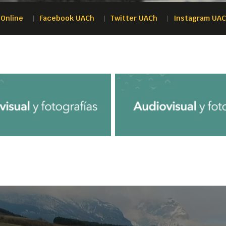
Online
Facebook UACh
Twitter UACh
Instagram UA