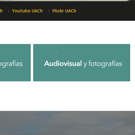
Ch
Youtube UACh
Flickr UACh