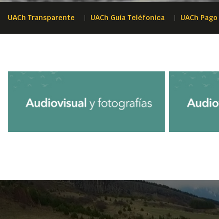
UACh Transparente
UACh Guía Teléfonica
UACh Pago 