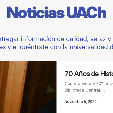
Noticias UACh
tregar información de calidad, veraz 
es y encuéntrate con la universalidad 
70 Años de Histori
Con motivo del 70° anive
Biblioteca Central,…
Noviembre 5, 2024