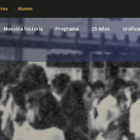
rios
Alumni
Nuestra historia
Programa
25 Años
Gráfic