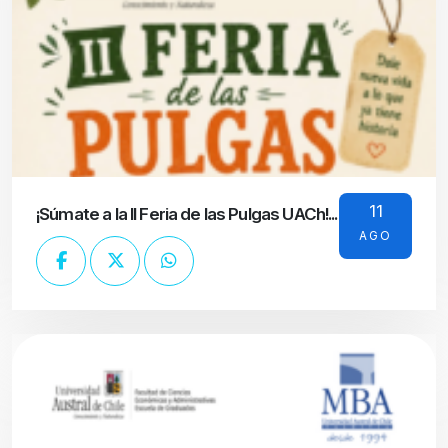
11
¡Súmate a la II Feria de las Pulgas UACh!...
AGO