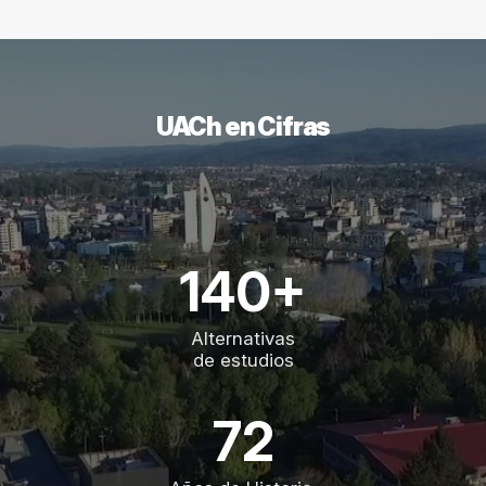
UACh en Cifras
140+
Alternativas
de estudios
72