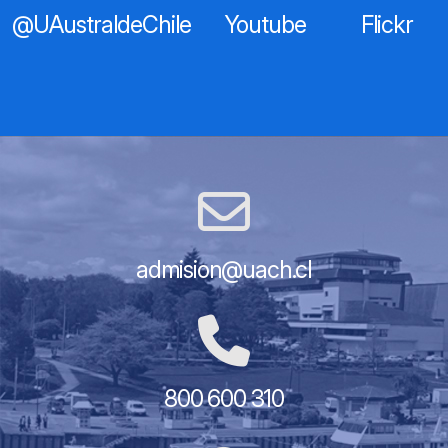
@UAustraldeChile
Youtube
Flickr
admision@uach.cl
800 600 310