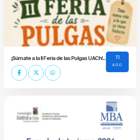
11
¡Súmate a la II Feria de las Pulgas UACh!...
AGO