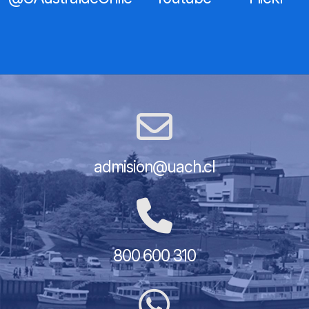
admision@uach.cl
800 600 310