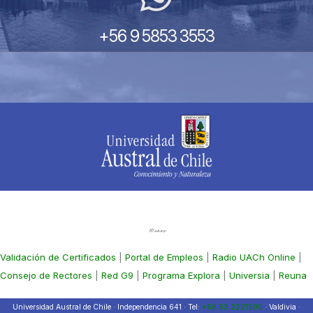
+56 9 5853 3553
Validación de Certificados
|
Portal de Empleos
|
Radio UACh Online
|
Consejo de Rectores
|
Red G9
|
Programa Explora
|
Universia
|
Reuna
Universidad Austral de Chile · Independencia 641 · Tel:
+56 63 2221500
· Valdivia ·