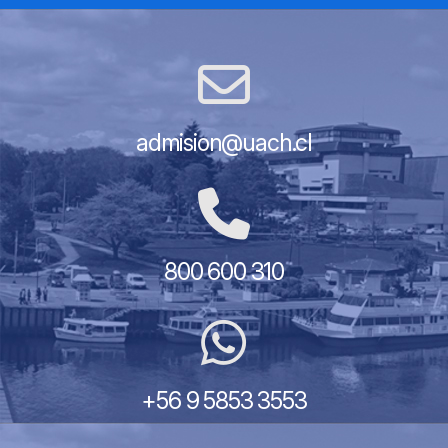
admision@uach.cl
800 600 310
+56 9 5853 3553