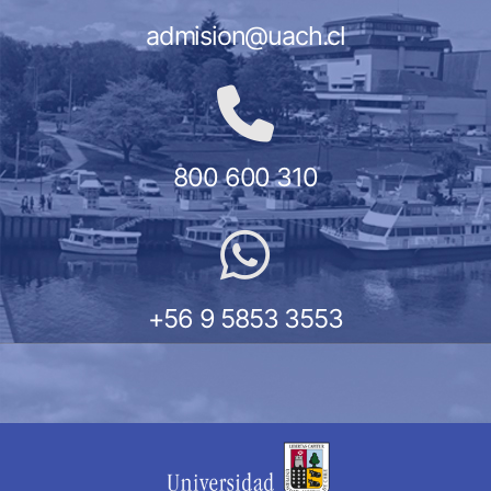
admision@uach.cl
800 600 310
+56 9 5853 3553