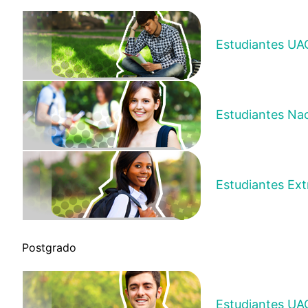
Estudiantes UA
Nicol
de Mov
Estudiantes Na
Estudiantes Ext
Postgrado
Estudiantes UA