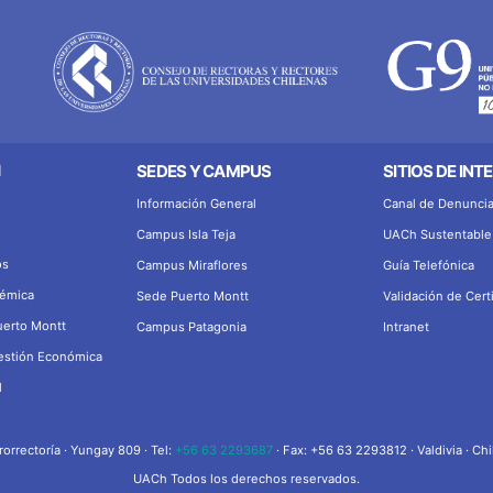
N
SEDES Y CAMPUS
SITIOS DE INT
Información General
Canal de Denunci
Campus Isla Teja
UACh Sustentable
os
Campus Miraflores
Guía Telefónica
démica
Sede Puerto Montt
Validación de Cert
uerto Montt
Campus Patagonia
Intranet
Gestión Económica
l
rorrectoría · Yungay 809 · Tel:
+56 63 2293687
· Fax: +56 63 2293812 · Valdivia · Chi
UACh Todos los derechos reservados.