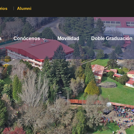
rios
Alumni
a
Conócenos
Movilidad
Doble Graduación