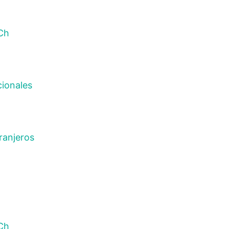
Ch
 Torres, Encargada de la Oficina
Nicol Torres, Encargada 
ilidad Estudiantil
de Movilidad Estudiantil
cionales
ranjeros
Ch