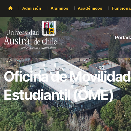
Admisión
Alumnos
Académicos
Funciona
Portad
Oficina de Movilidad
Estudiantil (OME)