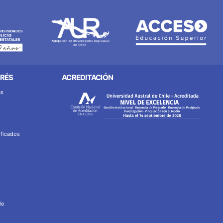
ERÉS
ACREDITACIÓN
as
ificados
le