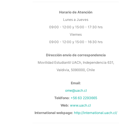
Horario de Atención
Lunes a Jueves
09:00 - 12:00 y 15:00 - 17:30 hrs
Viernes
09:00 - 12:00 y 15:00 - 16:30 hrs
Dirección envío de correspondencia
Movilidad Estudiantil UACh, Independencia 631,
Valdivia, 5090000, Chile
Email​:
ome@uach.cl
Teléfono:
+56 63 2293665
Web:
www.uach.cl
International webpage:
http://international.
uach.cl/