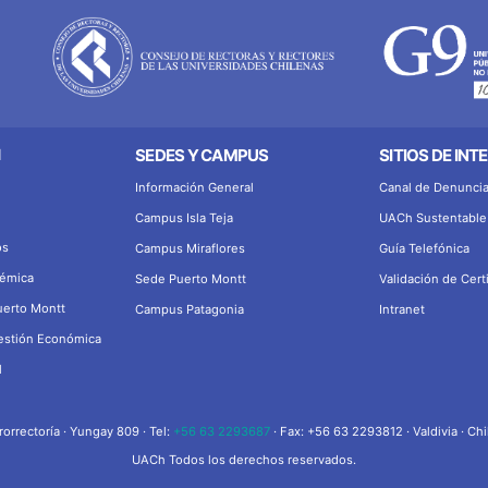
N
SEDES Y CAMPUS
SITIOS DE INT
Información General
Canal de Denunci
Campus Isla Teja
UACh Sustentable
os
Campus Miraflores
Guía Telefónica
démica
Sede Puerto Montt
Validación de Cert
uerto Montt
Campus Patagonia
Intranet
Gestión Económica
l
rorrectoría · Yungay 809 · Tel:
+56 63 2293687
· Fax: +56 63 2293812 · Valdivia · Chi
UACh Todos los derechos reservados.