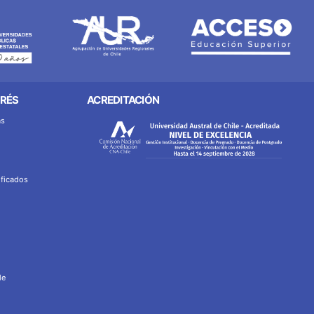
ERÉS
ACREDITACIÓN
as
ificados
le