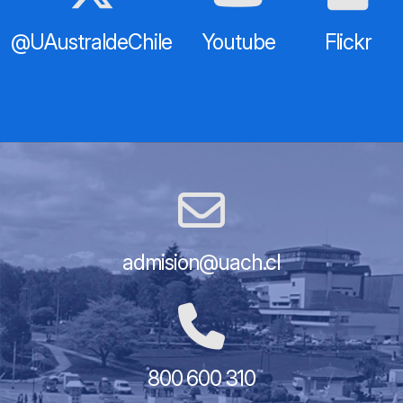
@UAustraldeChile
Youtube
Flickr
admision@uach.cl
800 600 310