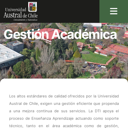
Gestión Académica
Los altos estándares de calidad ofrecidos por la Universidad
Austral de Chile, exigen una gestión eficiente que propenda
a una mejora continua de sus servicios. La DTI apoya el
proceso de Enseñanza Aprendizaje actuando como soporte
técnico, tanto en el área académica como de gestión,