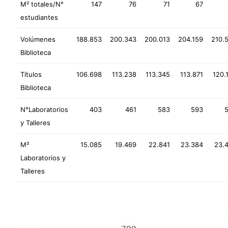
M² totales/N°
147
76
71
67
estudiantes
Volúmenes
188.853
200.343
200.013
204.159
210.
Biblioteca
Títulos
106.698
113.238
113.345
113.871
120.
Biblioteca
N°Laboratorios
403
461
583
593
y Talleres
M²
15.085
19.469
22.841
23.384
23.
Laboratorios y
Talleres