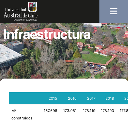
Infraestructura
2015
2016
2017
2018
2
M²
167.696
173.061
178.119
178.193
177.
construidos