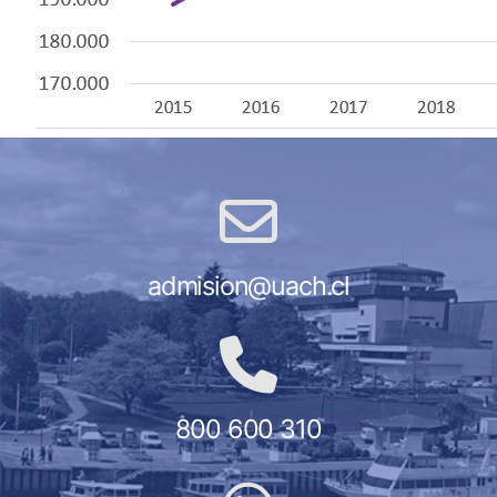
admision@uach.cl
800 600 310