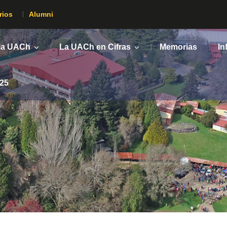
rios
Alumni
 la UACh
La UACh en Cifras
Memorias
In
025