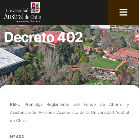
Decreto 402
REF.:
Promulga Reglamento del Fondo de Ahorro y
Asistencia del Personal Académico de la Universidad Austral
de Chile.
Nº
402