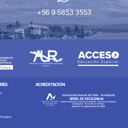
+56 9 5853 3553
ERÉS
ACREDITACIÓN
as
ificados