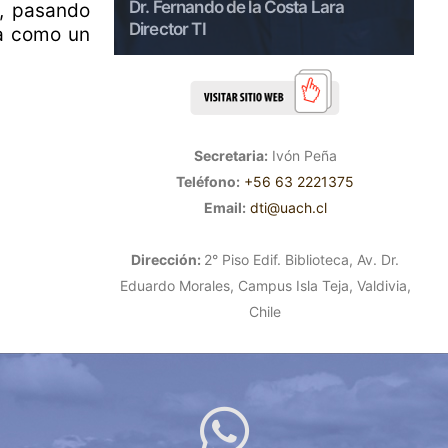
 Lara
Dr. Fernando de la Costa Lara
D
h, pasando
Director TI
D
da como un
Secretaria:
Ivón Peña
Teléfono:
+56 63 2221375
Email:
dti@uach.cl
Dirección:
2° Piso Edif. Biblioteca, Av. Dr.
Eduardo Morales, Campus Isla Teja, Valdivia,
Chile