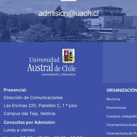
admision@uach.cl
Presencial:
ORGANIZACIÓ
Dirección de Comunicaciones
Rectoria
Las Encinas 220, Pabellón C, 1 º piso
Prorrectoria
Campus Isla Teja, Valdivia
Cuerpos colegiad
Consultas por Admisión:
Vicerrectoria Aca
Lunes a viernes
Vicerrectoria de P