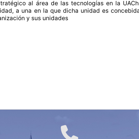
ernando de la Costa Lara
Dr. Fernando de la Costa
tratégico al área de las tecnologías en la UAC
or TI
Director TI
idad, a una en la que dicha unidad es concebi
ganización y sus unidades