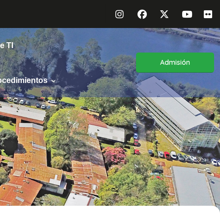
e TI
Admisión
ocedimientos