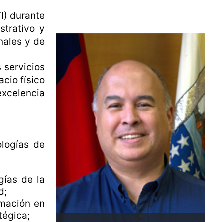
I) durante
strativo y
nales y de
 servicios
cio físico
excelencia
ologías de
gías de la
d;
rmación en
tégica;