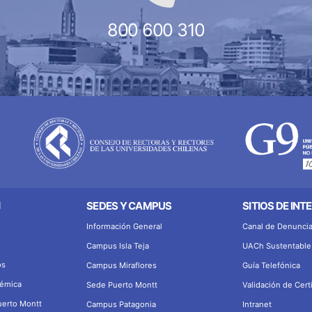
800 600 310
N
SEDES Y CAMPUS
SITIOS DE INT
Información General
Canal de Denunci
Campus Isla Teja
UACh Sustentable
os
Campus Miraflores
Guía Telefónica
démica
Sede Puerto Montt
Validación de Cert
uerto Montt
Campus Patagonia
Intranet