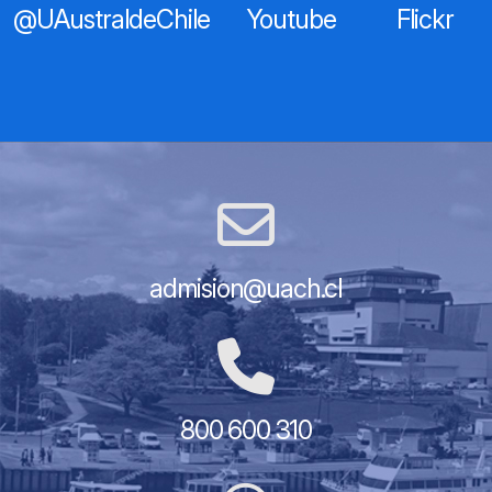
@UAustraldeChile
Youtube
Flickr
admision@uach.cl
800 600 310