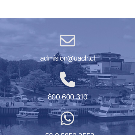
admision@uach.cl
800 600 310