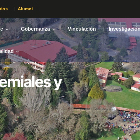
rios
Alumni
le
Gobernanza
Vinculación
Investigació
alidad
remiales y