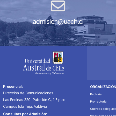
admision@uach.cl
Presencial:
ORGANIZACIÓ
Dirección de Comunicaciones
Rectoria
Las Encinas 220, Pabellón C, 1 º piso
Prorrectoria
Campus Isla Teja, Valdivia
Cuerpos colegiad
Consultas por Admisión:
Vicerrectoria Aca