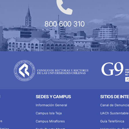
800 600 310
N
SEDES Y CAMPUS
SITIOS DE INT
Información General
Canal de Denunci
Campus Isla Teja
UACh Sustentable
os
Campus Miraflores
Guía Telefónica
démica