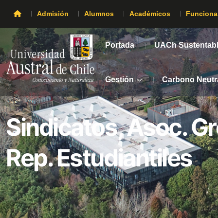
Admisión
Alumnos
Académicos
Funciona
Portada
UACh Sustentab
Gestión
Carbono Neutr
Sindicatos, Asoc. G
Rep. Estudiantiles