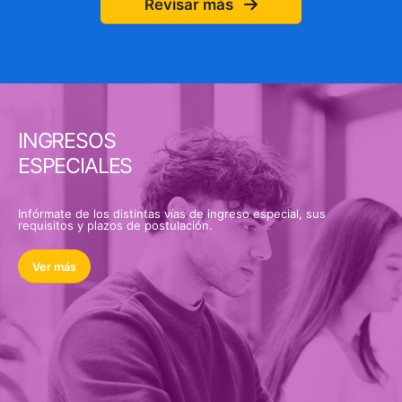
Revisar más
INGRESOS
ESPECIALES
Infórmate de los distintas vías de ingreso especial, sus
requisitos y plazos de postulación.
Ver más