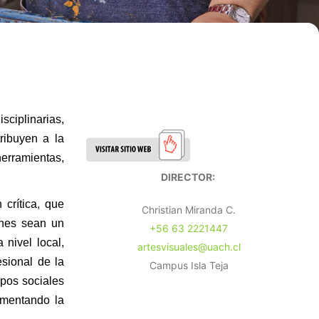
sciplinarias,
tribuyen a la
herramientas,
DIRECTOR:
 crítica, que
Christian Miranda C.
iones sean un
+56 63 2221447
 nivel local,
artesvisuales@uach.cl
esional de la
Campus Isla Teja
upos sociales
omentando la