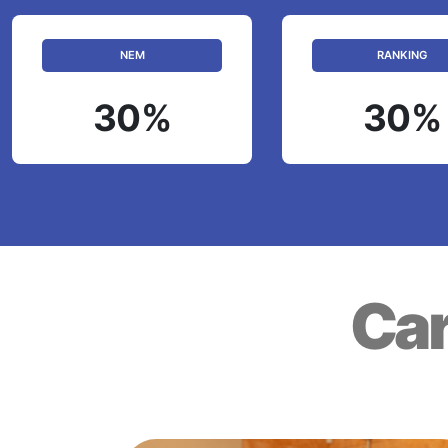
NEM
RANKING
30%
30%
Car