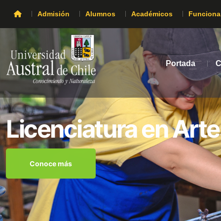
Admisión
Alumnos
Académicos
Funciona
Portada
C
Licenciatura en Arte
Conoce más