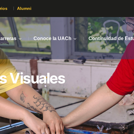
rios
Alumni
arreras
Conoce la UACh
Continuidad de Est
s Visuales