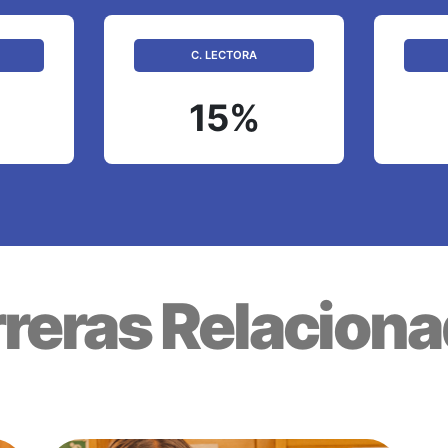
C. LECTORA
15%
reras Relacion