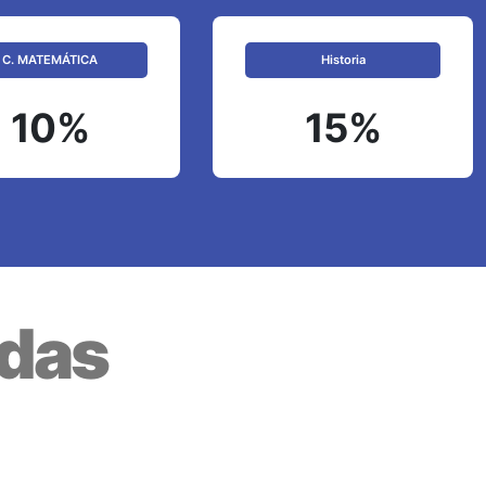
C. MATEMÁTICA
Historia
10%
15%
adas