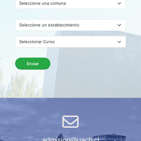
Enviar
admision@uach.cl