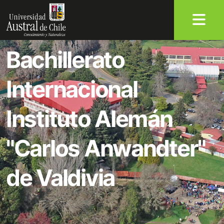
Bachillerato
Internacional
Instituto Alemán
"Carlos Anwandter"
de Valdivia