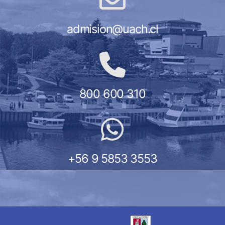
admision@uach.cl
800 600 310
+56 9 5853 3553