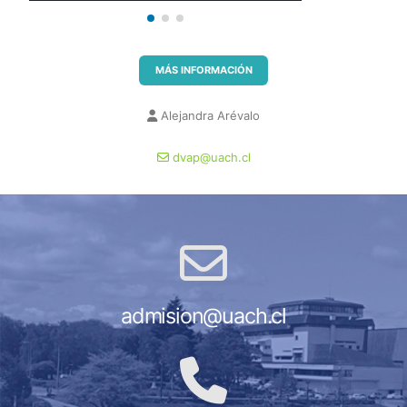
MÁS INFORMACIÓN
Alejandra Arévalo
dvap@uach.cl
admision@uach.cl