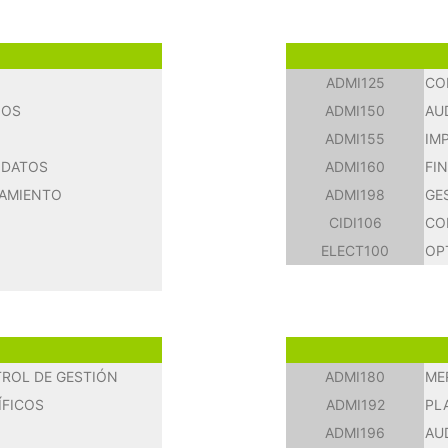
ADMI125
CO
IOS
ADMI150
AU
ADMI155
IM
 DATOS
ADMI160
FI
TAMIENTO
ADMI198
GE
CIDI106
CO
ELECT100
OP
TROL DE GESTIÓN
ADMI180
ME
ÍFICOS
ADMI192
PL
ADMI196
AU