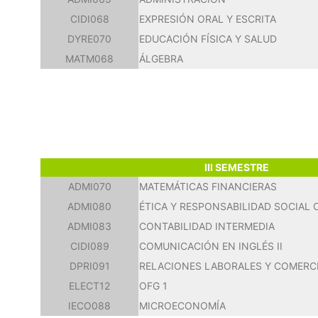
CIDI068
EXPRESIÓN ORAL Y ESCRITA
DYRE070
EDUCACIÓN FÍSICA Y SALUD
MATM068
ÁLGEBRA
III SEMESTRE
ADMI070
MATEMÁTICAS FINANCIERAS
ADMI080
ÉTICA Y RESPONSABILIDAD SOCIAL
ADMI083
CONTABILIDAD INTERMEDIA
CIDI089
COMUNICACIÓN EN INGLÉS II
DPRI091
RELACIONES LABORALES Y COMERC
ELECT12
OFG 1
IECO088
MICROECONOMÍA