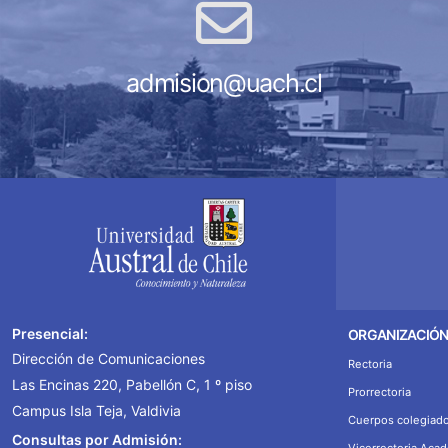
admision@uach.cl
Presencial:
ORGANIZACIÓ
Dirección de Comunicaciones
Rectoria
Las Encinas 220, Pabellón C, 1 º piso
Prorrectoria
Campus Isla Teja, Valdivia
Cuerpos colegiad
Consultas por Admisión:
Vicerrectoria Aca