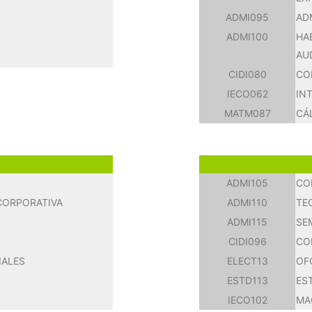
ADMI095
AD
ADMI100
HA
AU
CIDI080
CO
IECO062
IN
MATM087
CÁ
ADMI105
CO
 CORPORATIVA
ADMI110
TE
ADMI115
SE
CIDI096
CO
IALES
ELECT13
OF
ESTD113
ES
IECO102
MA