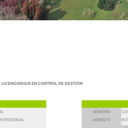
, LICENCIADO/A EN CONTROL DE GESTIÓN
AL
ADMI060
CO
PROFESIONAL
ADMI075
IN
ER