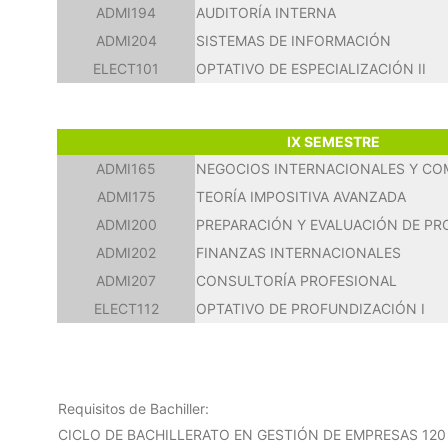
ADMI194
AUDITORÍA INTERNA
ADMI204
SISTEMAS DE INFORMACIÓN
ELECT101
OPTATIVO DE ESPECIALIZACIÓN II
IX SEMESTRE
ADMI165
NEGOCIOS INTERNACIONALES Y CO
ADMI175
TEORÍA IMPOSITIVA AVANZADA
ADMI200
PREPARACIÓN Y EVALUACIÓN DE P
ADMI202
FINANZAS INTERNACIONALES
ADMI207
CONSULTORÍA PROFESIONAL
ELECT112
OPTATIVO DE PROFUNDIZACIÓN I
Requisitos de Bachiller:
CICLO DE BACHILLERATO EN GESTIÓN DE EMPRESAS 12