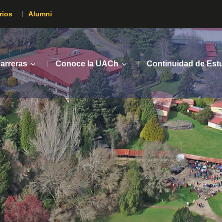
rios
Alumni
arreras
Conoce la UACh
Continuidad de Est