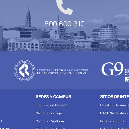
800 600 310
N
SEDES Y CAMPUS
SITIOS DE INT
Información General
Canal de Denunci
Campus Isla Teja
UACh Sustentable
os
Campus Miraflores
Guía Telefónica
démica