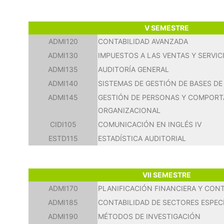
V SEMESTRE
ADMI120
CONTABILIDAD AVANZADA
ADMI130
IMPUESTOS A LAS VENTAS Y SERVIC
ADMI135
AUDITORÍA GENERAL
ADMI140
SISTEMAS DE GESTIÓN DE BASES DE
ADMI145
GESTIÓN DE PERSONAS Y COMPOR
ORGANIZACIONAL
CIDI105
COMUNICACIÓN EN INGLÉS IV
ESTD115
ESTADÍSTICA AUDITORIAL
VII SEMESTRE
ADMI170
PLANIFICACIÓN FINANCIERA Y CON
ADMI185
CONTABILIDAD DE SECTORES ESPEC
ADMI190
MÉTODOS DE INVESTIGACIÓN