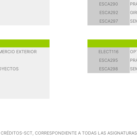
ESCA290
PR
ESCA292
GI
ESCA297
SE
MERCIO EXTERIOR
ELECT116
OP
ESCA295
PR
ROYECTOS
ESCA298
SE
0 CRÉDITOS-SCT, CORRESPONDIENTE A TODAS LAS ASIGNATURA