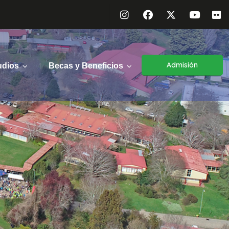
Admisión
udios
Becas y Beneficios