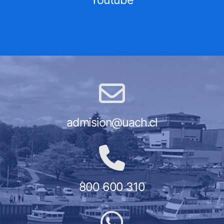
admision@uach.cl
800 600 310