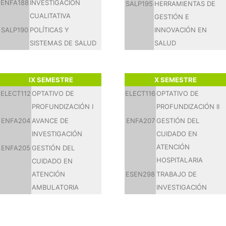
ENFA188
INVESTIGACIÓN
SALP195
HERRAMIENTAS DE
CUALITATIVA
GESTIÓN E
SALP190
POLÍTICAS Y
INNOVACIÓN EN
SISTEMAS DE SALUD
SALUD
IX SEMESTRE
X SEMESTRE
ELECT112
OPTATIVO DE
ELECT116
OPTATIVO DE
PROFUNDIZACIÓN I
PROFUNDIZACIÓN II
ENFA204
AVANCE DE
ENFA207
GESTIÓN DEL
INVESTIGACIÓN
CUIDADO EN
ATENCIÓN
ENFA205
GESTIÓN DEL
HOSPITALARIA
CUIDADO EN
ATENCIÓN
ESEN298
TRABAJO DE
AMBULATORIA
INVESTIGACIÓN