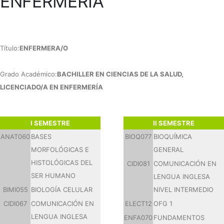
ENFERMERÍA
Título:
ENFERMERA/O
Grado Académico:
BACHILLER EN CIENCIAS DE LA SALUD,
LICENCIADO/A EN ENFERMERÍA
I SEMESTRE
II SEMESTRE
ANAT060
BASES
BIOQ077
BIOQUÍMICA
MORFOLÓGICAS E
GENERAL
HISTOLÓGICAS DEL
CIDI081
COMUNICACIÓN EN
SER HUMANO
LENGUA INGLESA
BIMI055
BIOLOGÍA CELULAR
NIVEL INTERMEDIO
CIDI067
COMUNICACIÓN EN
ELECT12
OFG 1
LENGUA INGLESA
ENFA070
FUNDAMENTOS