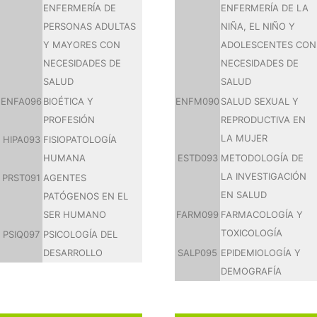
ENFERMERÍA DE
ENFERMERÍA DE LA
PERSONAS ADULTAS
NIÑA, EL NIÑO Y
Y MAYORES CON
ADOLESCENTES CON
NECESIDADES DE
NECESIDADES DE
SALUD
SALUD
ENFA096
BIOÉTICA Y
ENFM090
SALUD SEXUAL Y
PROFESIÓN
REPRODUCTIVA EN
LA MUJER
HIPA093
FISIOPATOLOGÍA
HUMANA
ESTD093
METODOLOGÍA DE
LA INVESTIGACIÓN
PRST091
AGENTES
EN SALUD
PATÓGENOS EN EL
SER HUMANO
FARM099
FARMACOLOGÍA Y
TOXICOLOGÍA
PSIQ097
PSICOLOGÍA DEL
DESARROLLO
SALP095
EPIDEMIOLOGÍA Y
DEMOGRAFÍA