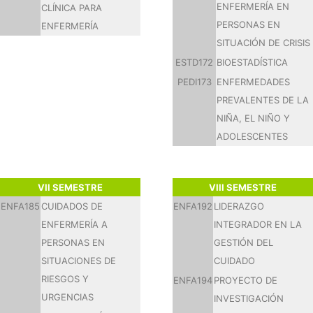
ENFERMERÍA EN
CLÍNICA PARA
PERSONAS EN
ENFERMERÍA
SITUACIÓN DE CRISIS
ESTD172
BIOESTADÍSTICA
PEDI173
ENFERMEDADES
PREVALENTES DE LA
NIÑA, EL NIÑO Y
ADOLESCENTES
VII SEMESTRE
VIII SEMESTRE
ENFA185
CUIDADOS DE
ENFA192
LIDERAZGO
ENFERMERÍA A
INTEGRADOR EN LA
PERSONAS EN
GESTIÓN DEL
SITUACIONES DE
CUIDADO
RIESGOS Y
ENFA194
PROYECTO DE
URGENCIAS
INVESTIGACIÓN