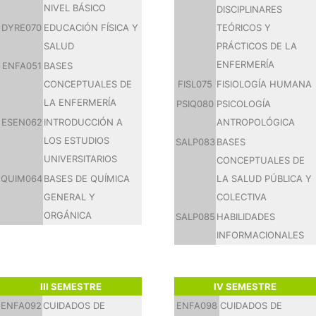
NIVEL BÁSICO
DISCIPLINARES
DYRE070
EDUCACIÓN FÍSICA Y
TEÓRICOS Y
SALUD
PRÁCTICOS DE LA
ENFERMERÍA
ENFA051
BASES
CONCEPTUALES DE
FISL075
FISIOLOGÍA HUMANA
LA ENFERMERÍA
PSIQ080
PSICOLOGÍA
ESEN062
INTRODUCCIÓN A
ANTROPOLÓGICA
LOS ESTUDIOS
SALP083
BASES
UNIVERSITARIOS
CONCEPTUALES DE
QUIM064
BASES DE QUÍMICA
LA SALUD PÚBLICA Y
GENERAL Y
COLECTIVA
ORGÁNICA
SALP085
HABILIDADES
INFORMACIONALES
III SEMESTRE
IV SEMESTRE
ENFA092
CUIDADOS DE
ENFA098
CUIDADOS DE