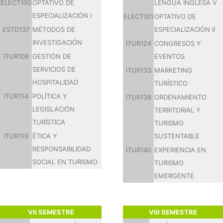
ELECT100
OPTATIVO DE
LENGUA INGLESA V
ESPECIALIZACIÓN I
ELECT101
OPTATIVO DE
ESTD137
MÉTODOS DE
ESPECIALIZACIÓN II
INVESTIGACIÓN
ITUR124
CONGRESOS Y
ITUR108
GESTIÓN DE
EVENTOS
SERVICIOS DE
ITUR133
MARKETING
HOSPITALIDAD
TURÍSTICO
ITUR114
POLÍTICA Y
ITUR138
ORDENAMIENTO
LEGISLACIÓN
TERRITORIAL Y
TURÍSTICA
TURISMO
ITUR119
ÉTICA Y
SUSTENTABLE
RESPONSABILIDAD
ITUR140
EXPERIENCIA EN
SOCIAL EN TURISMO
TURISMO
EMERGENTE
VII SEMESTRE
VIII SEMESTRE