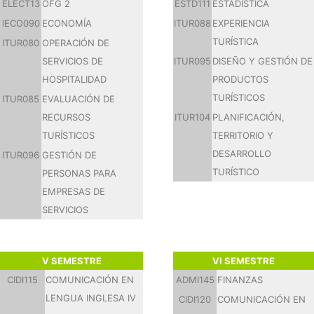
ELECT13
OFG 2
ESTD111
ESTADÍSTICA
IECO090
ECONOMÍA
ITUR088
EXPERIENCIA
TURÍSTICA
ITUR080
OPERACIÓN DE
SERVICIOS DE
ITUR095
DISEÑO Y GESTIÓN DE
HOSPITALIDAD
PRODUCTOS
TURÍSTICOS
ITUR085
EVALUACIÓN DE
RECURSOS
ITUR104
PLANIFICACIÓN,
TURÍSTICOS
TERRITORIO Y
DESARROLLO
ITUR096
GESTIÓN DE
TURÍSTICO
PERSONAS PARA
EMPRESAS DE
SERVICIOS
V SEMESTRE
VI SEMESTRE
CIDI115
COMUNICACIÓN EN
ADMI145
FINANZAS
LENGUA INGLESA IV
CIDI120
COMUNICACIÓN EN