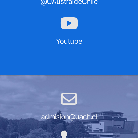
@UAustraldeChile
Youtube
admision@uach.cl