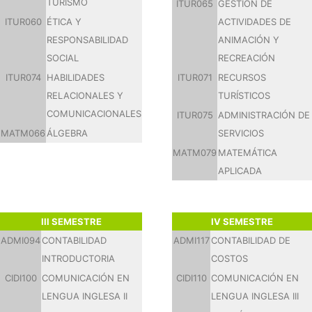
TURISMO
ITUR065
GESTIÓN DE
ITUR060
ÉTICA Y
ACTIVIDADES DE
RESPONSABILIDAD
ANIMACIÓN Y
SOCIAL
RECREACIÓN
ITUR074
HABILIDADES
ITUR071
RECURSOS
RELACIONALES Y
TURÍSTICOS
COMUNICACIONALES
ITUR075
ADMINISTRACIÓN DE
MATM066
ÁLGEBRA
SERVICIOS
MATM079
MATEMÁTICA
APLICADA
III SEMESTRE
IV SEMESTRE
ADMI094
CONTABILIDAD
ADMI117
CONTABILIDAD DE
INTRODUCTORIA
COSTOS
CIDI100
COMUNICACIÓN EN
CIDI110
COMUNICACIÓN EN
LENGUA INGLESA II
LENGUA INGLESA III