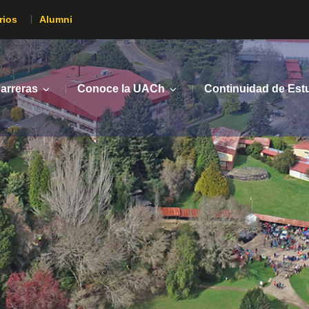
rios
Alumni
arreras
Conoce la UACh
Continuidad de Est