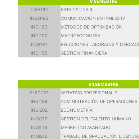
V SEMESTRE
CIBA162
ESTADÍSTICA II
INGE085
COMUNICACIÓN EN INGLÉS IV
INGI163
MÉTODOS DE OPTIMIZACIÓN
INGI190
MACROECONOMÍA I
INGI191
RELACIONES LABORALES Y MERCAD
INGI195
GESTIÓN FINANCIERA
VII SEMESTRE
ELECT22
OPTATIVO PROFESIONAL 3
INGI188
ADMINISTRACIÓN DE OPERACIONES
INGI202
ECONOMETRÍA
INGI212
GESTIÓN DEL TALENTO HUMANO
INGI214
MARKETING AVANZADO
INGI216
TRABAJO DE GRADUACIÓN LICENCIA