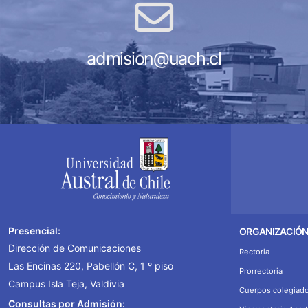
admision@uach.cl
Presencial:
ORGANIZACIÓ
Dirección de Comunicaciones
Rectoria
Las Encinas 220, Pabellón C, 1 º piso
Prorrectoria
Campus Isla Teja, Valdivia
Cuerpos colegiad
Consultas por Admisión: