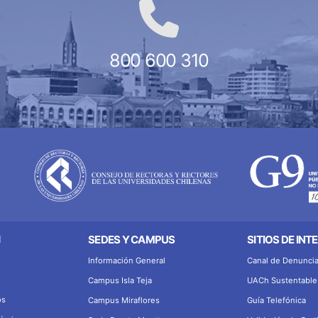
800 600 310
N
SEDES Y CAMPUS
SITIOS DE INT
Información General
Canal de Denunci
Campus Isla Teja
UACh Sustentable
os
Campus Miraflores
Guía Telefónica