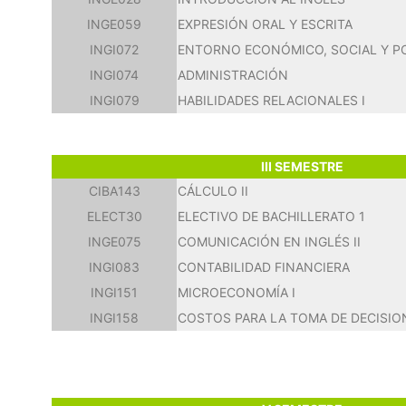
INGE059
EXPRESIÓN ORAL Y ESCRITA
INGI072
ENTORNO ECONÓMICO, SOCIAL Y P
INGI074
ADMINISTRACIÓN
INGI079
HABILIDADES RELACIONALES I
III SEMESTRE
CIBA143
CÁLCULO II
ELECT30
ELECTIVO DE BACHILLERATO 1
INGE075
COMUNICACIÓN EN INGLÉS II
INGI083
CONTABILIDAD FINANCIERA
INGI151
MICROECONOMÍA I
INGI158
COSTOS PARA LA TOMA DE DECISIO