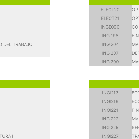
ELECT20
OP
ELECT21
OP
INGE090
CO
INGI198
FI
O DEL TRABAJO
INGI204
MA
INGI207
DE
INGI209
MA
INGI213
EC
INGI218
EC
INGI221
FI
INGI223
MA
INGI225
SE
TURA I
INGI227
TR