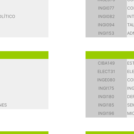
INGI077
CO
OLÍTICO
INGI082
IN
INGI094
TA
INGI153
AD
CIBA149
EST
ELECT31
EL
INGE080
CO
INGI175
IN
INGI180
DE
NES
INGI185
SE
INGI196
MI