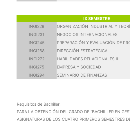
IX SEMESTRE
INGI228
ORGANIZACIÓN INDUSTRIAL Y TEOR
INGI231
NEGOCIOS INTERNACIONALES
INGI245
PREPARACIÓN Y EVALUACIÓN DE P
INGI268
DIRECCIÓN ESTRATÉGICA
INGI272
HABILIDADES RELACIONALES II
INGI275
EMPRESA Y SOCIEDAD
INGI294
SEMINARIO DE FINANZAS
Requisitos de Bachiller:
PARA LA OBTENCIÓN DEL GRADO DE “BACHILLER EN GE
ASIGNATURAS DE LOS CUATRO PRIMEROS SEMESTRES DE