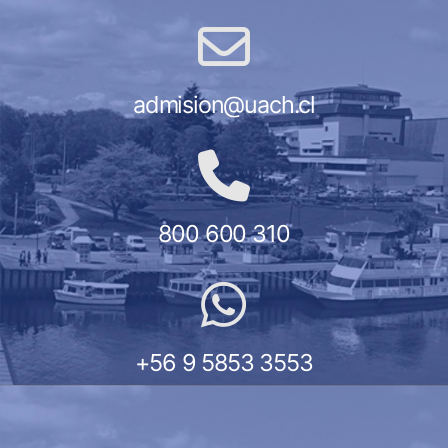
admision@uach.cl
800 600 310
+56 9 5853 3553