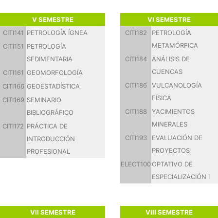
V SEMESTRE
VI SEMESTRE
CITI141
PETROLOGÍA ÍGNEA
CITI182
PETROLOGÍA
METAMÓRFICA
CITI151
PETROLOGÍA
SEDIMENTARIA
CITI184
ANÁLISIS DE
CUENCAS
CITI161
GEOMORFOLOGÍA
CITI186
VULCANOLOGÍA
CITI166
GEOESTADÍSTICA
FÍSICA
CITI169
SEMINARIO
CITI188
YACIMIENTOS
BIBLIOGRÁFICO
MINERALES
CITI172
PRÁCTICA DE
CITI193
EVALUACIÓN DE
INTRODUCCIÓN
PROYECTOS
PROFESIONAL
ELECT100
OPTATIVO DE
ESPECIALIZACIÓN I
VII SEMESTRE
VIII SEMESTRE