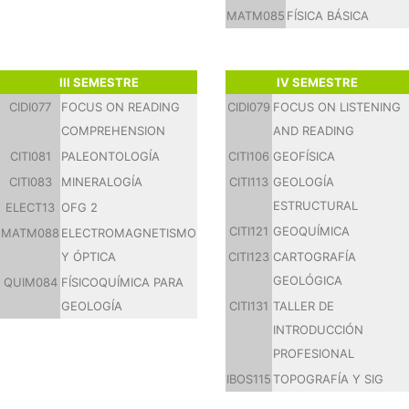
MATM085
FÍSICA BÁSICA
III SEMESTRE
IV SEMESTRE
CIDI077
FOCUS ON READING
CIDI079
FOCUS ON LISTENING
COMPREHENSION
AND READING
CITI081
PALEONTOLOGÍA
CITI106
GEOFÍSICA
CITI083
MINERALOGÍA
CITI113
GEOLOGÍA
ESTRUCTURAL
ELECT13
OFG 2
CITI121
GEOQUÍMICA
MATM088
ELECTROMAGNETISMO
Y ÓPTICA
CITI123
CARTOGRAFÍA
GEOLÓGICA
QUIM084
FÍSICOQUÍMICA PARA
GEOLOGÍA
CITI131
TALLER DE
INTRODUCCIÓN
PROFESIONAL
IBOS115
TOPOGRAFÍA Y SIG