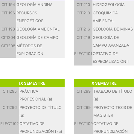
CITI194
GEOLOGÍA ANDINA
CITI210
HIDROGEOLOGÍA
CITI196
RECURSOS
CITI213
GEOQUÍMICA
ENERGÉTICOS
AMBIENTAL
CITI198
GEOLOGÍA AMBIENTAL
CITI216
GEOLOGÍA DE MINAS
CITI204
GEOLOGÍA DE CAMPO
CITI219
GEOLOGÍA DE
CAMPO AVANZADA
CITI208
MÉTODOS DE
EXPLORACIÓN
ELECT101
OPTATIVO DE
ESPECIALIZACIÓN II
IX SEMESTRE
X SEMESTRE
CITI295
PRÁCTICA
CITI299
TRABAJO DE TÍTULO
PROFESIONAL (a)
(a)
CITI296
PROYECTO DE TÍTULO
CITI299
PROYECTO TESIS DE
(a)
MAGISTER
ELECT102
OPTATIVO DE
ELECT109
OPTATIVO DE
PROFUNDIZACIÓN I (a)
PROFUNDIZACIÓN