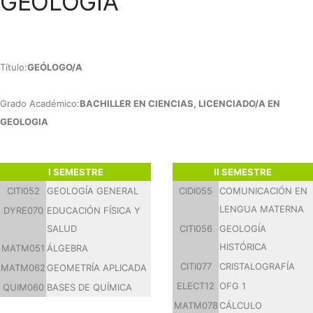
GEOLOGÍA
Título:
GEÓLOGO/A
Grado Académico:
BACHILLER EN CIENCIAS, LICENCIADO/A EN
GEOLOGIA
I SEMESTRE
II SEMESTRE
CITI052
GEOLOGÍA GENERAL
CIDI055
COMUNICACIÓN EN
LENGUA MATERNA
DYRE070
EDUCACIÓN FÍSICA Y
SALUD
CITI056
GEOLOGÍA
HISTÓRICA
MATM051
ÁLGEBRA
CITI077
CRISTALOGRAFÍA
MATM062
GEOMETRÍA APLICADA
ELECT12
OFG 1
QUIM060
BASES DE QUÍMICA
MATM078
CÁLCULO