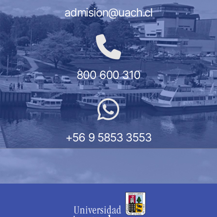
admision@uach.cl
800 600 310
+56 9 5853 3553